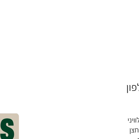
פון
ויני
חצן