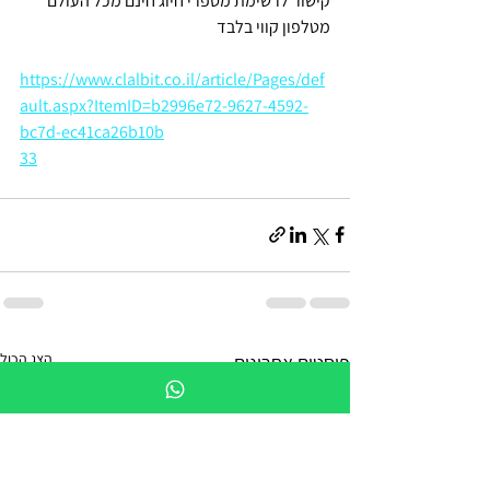
קישור לרשימת מספרי חיוג חינם מכל העולם 
מטלפון קווי בלבד
https://www.clalbit.co.il/article/Pages/def
ault.aspx?ItemID=b2996e72-9627-4592-
bc7d-ec41ca26b10b
33
הצג הכול
פוסטים אחרונים