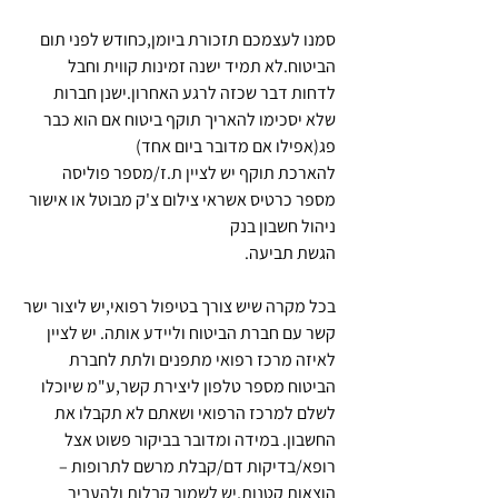
סמנו לעצמכם תזכורת ביומן,כחודש לפני תום 
הביטוח.לא תמיד ישנה זמינות קווית וחבל 
לדחות דבר שכזה לרגע האחרון.ישנן חברות 
שלא יסכימו להאריך תוקף ביטוח אם הוא כבר 
פג(אפילו אם מדובר ביום אחד)
להארכת תוקף יש לציין ת.ז/מספר פוליסה 
מספר כרטיס אשראי צילום צ'ק מבוטל או אישור 
ניהול חשבון בנק
הגשת תביעה.
בכל מקרה שיש צורך בטיפול רפואי,יש ליצור ישר 
קשר עם חברת הביטוח וליידע אותה. יש לציין 
לאיזה מרכז רפואי מתפנים ולתת לחברת 
הביטוח מספר טלפון ליצירת קשר,ע"מ שיוכלו 
לשלם למרכז הרפואי ושאתם לא תקבלו את 
החשבון. במידה ומדובר בביקור פשוט אצל 
רופא/בדיקות דם/קבלת מרשם לתרופות – 
הוצאות קטנות,יש לשמור קבלות ולהעביר 