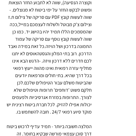
וקוצרה הנסיעה), שווה לא לתבוע החזר הוצאות 
ופשוט לבקש החזר על ימי ביטוח לא מנוצלים. -
שווה לעשות קובץ PDF עם סריקה של צילום ת.ז 
וצילום צ'ק מבוטל ולשלוח לעצמכם במייל,ככה 
שהמסמכים הללו תמיד יהיו בהישג יד. כמו כן 
שווה לעשות קובץ נוסף עם סריקה של עמוד 
התמונה בדרכון ושל הויזה.כל זאת במידה ואבד 
הדרכון. רוב בתי המלון והגסטהאוסים לא יתנו 
לכם חדרים ללא דרכון וויזה. -הדגש הבא אינו 
מחליף עזרה רפואית ואינו מהווה ייעוץ רפואי 
בכל דרך שהיא. בתי חולים ומרפאות יודעים 
שהביטוח משלם עבור הטיפולים שלכם.לכן 
חלקם פשוט 'דוחפים' תרופות וטיפולים שלא 
לצורך. התרופות במזרח אגרסיביות ולפעמים 
יכולות אפילו להזיק. לכל חברת ביטוח רצינית יש 
מוקד סיוע רפואי 24/7 . חובה להשתמש בו.
המלצה חשובה ביותר - תמיד עדיף לרכוש ביטוח 
דרך סוכן עצמאי מורשה שבקיא בחומר. זה 